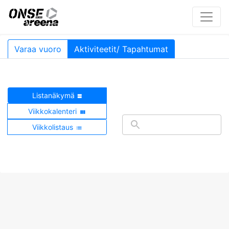
Varaa vuoro
Aktiviteetit/ Tapahtumat
Listanäkymä
Viikkokalenteri
Viikkolistaus